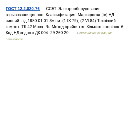
ГОСТ 12.2.020-76
— ССБТ. Электрооборудование
взрывозащищенное. Классификация. Маркировка [br] НД
чинний: від 1980 01 01 Зміни: (1 IX 79); (2 VI 84) Технічний
комітет: ТК 42 Мова: Ru Метод прийняття: Кількість сторінок: 6
Код НД згідно з ДК 004: 29.260.20 …
Покажчик національних
стандартів